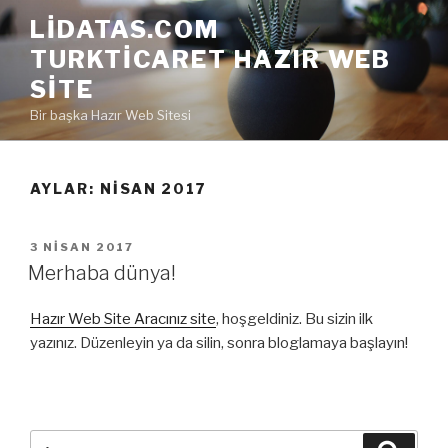
İçeriğe
LIDATAS.COM
geç
TURKTICARET HAZIR WEB
SITE
Bir başka Hazır Web Sitesi
AYLAR: NISAN 2017
YAYIM
3 NISAN 2017
TARIHI
Merhaba dünya!
Hazır Web Site Aracınız site
, hoşgeldiniz. Bu sizin ilk
yazınız. Düzenleyin ya da silin, sonra bloglamaya başlayın!
Ara:
Ara